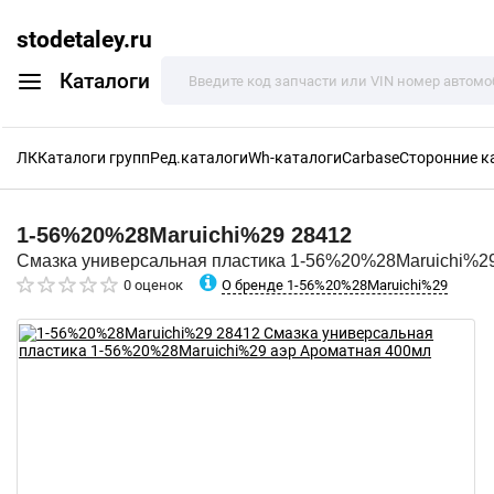
stodetaley.ru
Каталоги
ЛК
Каталоги групп
Ред.каталоги
Wh-каталоги
Carbase
Сторонние к
1-56%20%28Maruichi%29
28412
Смазка универсальная пластика 1-56%20%28Maruichi%2
О бренде 1-56%20%28Maruichi%29
0 оценок