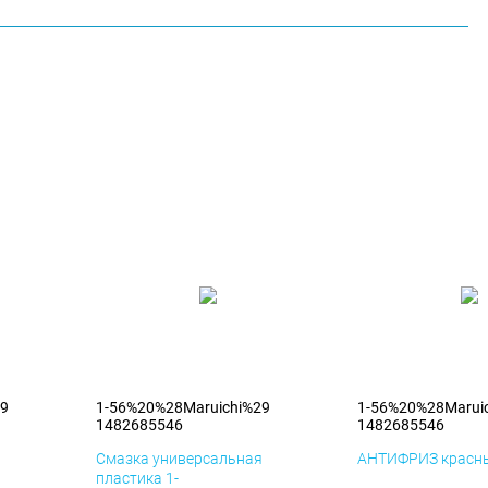
29
1-56%20%28Maruichi%29
1-56%20%28Marui
1482685546
1482685546
я
Смазка универсальная
АНТИФРИЗ красны
пластика 1-