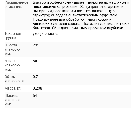
Расширенное
Быстро и эффективно удаляет пыль, грязь, масляные и
описание:
никотиновые загрязнения. Защищает от старения и
выгорания, восстанавливает первоначальную
структуру, обладает антистатическим эффектом.
Предназначен для обработки пластиковых и
виниловых деталей салона. Подходит для молдингов и
бамперов. Обладает приятным ароматом клубники.
Товарная
уход и очистка
группа:
Высота
235
упаковки,
мм:
Длина
50
упаковки,
мм:
Объем
0.7
упаковки, л:
Масса, кг:
0.238
Ширина
54
упаковки,
мм: