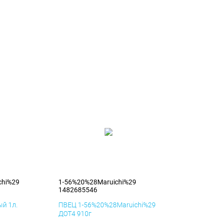
chi%29
1-56%20%28Maruichi%29
1482685546
й 1л.
ПВЕЦ 1-56%20%28Maruichi%29
ДОТ4 910г