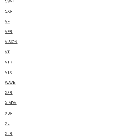
SW-T
SXR
VF
VFR
VISION
VT
VTR
VTX
WAVE
X8R
X-ADV
XBR
XL
XLR