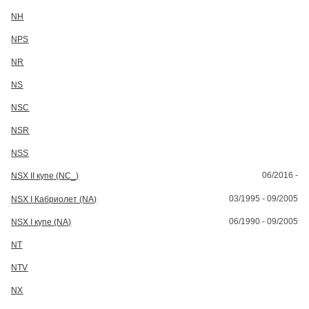
NH
NPS
NR
NS
NSC
NSR
NSS
06/2016 -
NSX II купе (NC_)
03/1995 - 09/2005
NSX I Кабриолет (NA)
06/1990 - 09/2005
NSX I купе (NA)
NT
NTV
NX