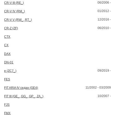
06/2006 -
CR-V III (RE_)
01/2012 -
CR-V IV (RM_)
12/2016 -
CR-V V (RW_, RT_)
06/2010 -
CR-Z (ZF)
CTX
CX
DAX
DN-01
09/2019 -
e (ZC7_)
FES
11/2002 - 03/2009
FIT ARIA IV седан (GE4)
10/2007 -
FIT III (GE_, GG_, GP_, ZA_)
FJS
FMX