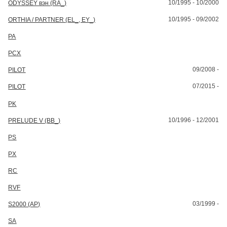
10/1995 - 10/2000
ODYSSEY вэн (RA_)
10/1995 - 09/2002
ORTHIA / PARTNER (EL_, EY_)
PA
PCX
09/2008 -
PILOT
07/2015 -
PILOT
PK
10/1996 - 12/2001
PRELUDE V (BB_)
PS
PX
RC
RVF
03/1999 -
S2000 (AP)
SA