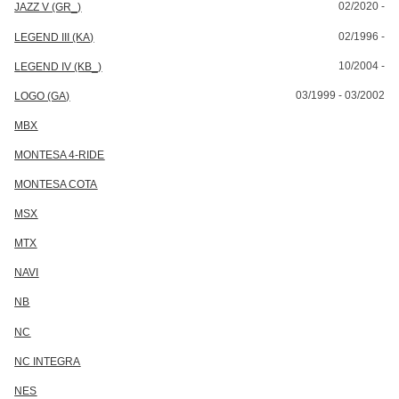
02/2020 -
JAZZ V (GR_)
02/1996 -
LEGEND III (KA)
10/2004 -
LEGEND IV (KB_)
03/1999 - 03/2002
LOGO (GA)
MBX
MONTESA 4-RIDE
MONTESA COTA
MSX
MTX
NAVI
NB
NC
NC INTEGRA
NES