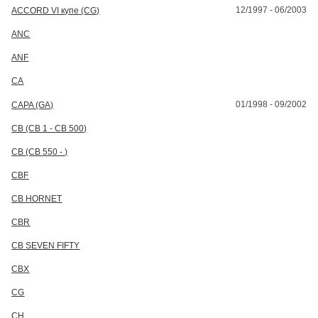
12/1997 - 06/2003
ACCORD VI купе (CG)
ANC
ANF
CA
01/1998 - 09/2002
CAPA (GA)
CB (CB 1 - CB 500)
CB (CB 550 - )
CBF
CB HORNET
CBR
CB SEVEN FIFTY
CBX
CG
CH