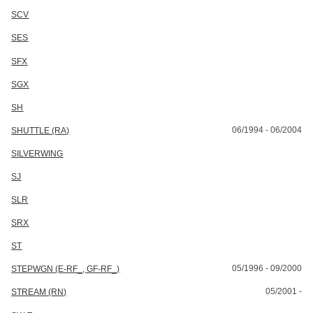
SCV
SES
SFX
SGX
SH
06/1994 - 06/2004
SHUTTLE (RA)
SILVERWING
SJ
SLR
SRX
ST
05/1996 - 09/2000
STEPWGN (E-RF_, GF-RF_)
05/2001 -
STREAM (RN)