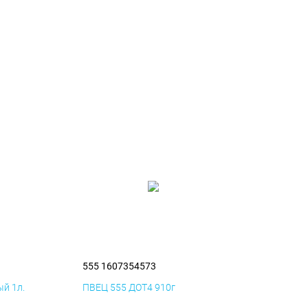
555 1607354573
й 1л.
ПВЕЦ 555 ДОТ4 910г