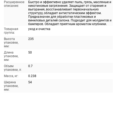
Расширенное
Быстро и эффективно удаляет пыль, грязь, масляные и
описание:
никотиновые загрязнения. Защищает от старения и
выгорания, восстанавливает первоначальную
структуру, обладает антистатическим эффектом.
Предназначен для обработки пластиковых и
виниловых деталей салона. Подходит для молдингов и
бамперов. Обладает приятным ароматом клубники.
Товарная
уход и очистка
группа:
Высота
235
упаковки,
мм:
Длина
50
упаковки,
мм:
Объем
0.7
упаковки, л:
Масса, кг:
0.238
Ширина
54
упаковки,
мм: