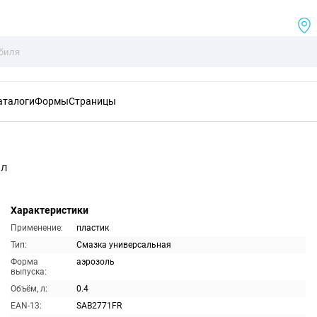
аталоги
Формы
Страницы
мл
Характеристики
Применение:
пластик
Тип:
Смазка универсальная
Форма
аэрозоль
выпуска:
Объём, л:
0.4
EAN-13:
SAB2771FR