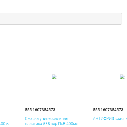
555 1607354573
555 1607354573
я
Смазка универсальная
АНТИФРИЗ красны
 400мл
пластика 555 аэр ПхВ 400мл