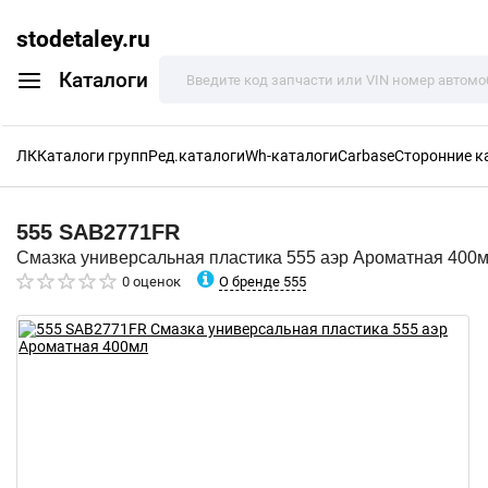
stodetaley.ru
Каталоги
ЛК
Каталоги групп
Ред.каталоги
Wh-каталоги
Carbase
Сторонние к
555
SAB2771FR
Смазка универсальная пластика 555 аэр Ароматная 400
О бренде 555
0 оценок