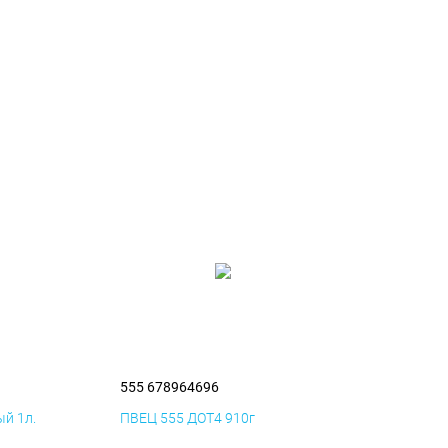
555 678964696
й 1л.
ПВЕЦ 555 ДОТ4 910г