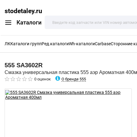
stodetaley.ru
Каталоги
ЛК
Каталоги групп
Ред.каталоги
Wh-каталоги
Carbase
Сторонние к
555
SA3602R
Смазка универсальная пластика 555 аэр Ароматная 400
О бренде 555
0 оценок