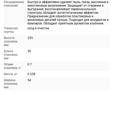
Расширенное
Быстро и эффективно удаляет пыль, грязь, масляные и
описание:
никотиновые загрязнения. Защищает от старения и
выгорания, восстанавливает первоначальную
структуру, обладает антистатическим эффектом.
Предназначен для обработки пластиковых и
виниловых деталей салона. Подходит для молдингов и
бамперов. Обладает приятным ароматом клубники.
Товарная
уход и очистка
группа:
Высота
235
упаковки,
мм:
Длина
50
упаковки,
мм:
Объем
0.7
упаковки, л:
Масса, кг:
0.238
Ширина
54
упаковки,
мм: