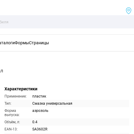
аталоги
Формы
Страницы
мл
Характеристики
Применение:
пластик
Тип:
Смазка универсальная
Форма
аэрозоль
выпуска:
Объём, л:
0.4
EAN-13:
SA3602R