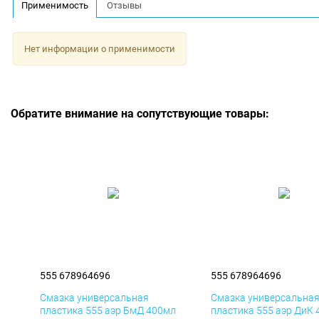
Применимость
Отзывы
Нет информации о применимости
Обратите внимание на сопутствующие товары:
555 678964696
555 678964696
Смазка универсальная
Смазка универсальна
пластика 555 аэр БмД 400мл
пластика 555 аэр ДиК