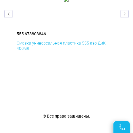
555 673803846
555
Смазка универсальная пластика 555 аэр ДиК
Сма
400мл
40
© Все права защищены.