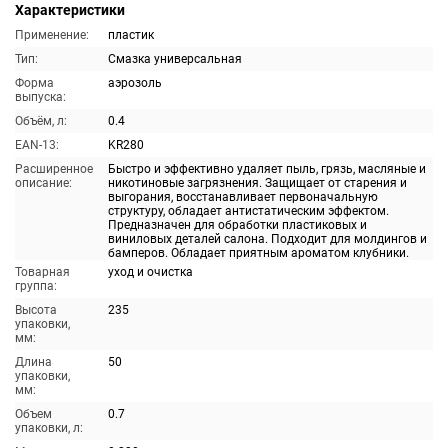
Характеристики
Применение:
пластик
Тип:
Смазка универсальная
Форма
аэрозоль
выпуска:
Объём, л:
0.4
EAN-13:
KR280
Расширенное
Быстро и эффективно удаляет пыль, грязь, масляные и
описание:
никотиновые загрязнения. Защищает от старения и
выгорания, восстанавливает первоначальную
структуру, обладает антистатическим эффектом.
Предназначен для обработки пластиковых и
виниловых деталей салона. Подходит для молдингов и
бамперов. Обладает приятным ароматом клубники.
Товарная
уход и очистка
группа:
Высота
235
упаковки,
мм:
Длина
50
упаковки,
мм:
Объем
0.7
упаковки, л: