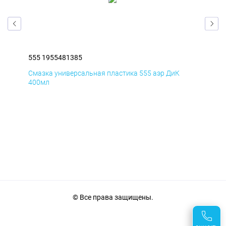
555 1955481385
555
Смазка универсальная пластика 555 аэр ДиК
Сма
400мл
40
© Все права защищены.