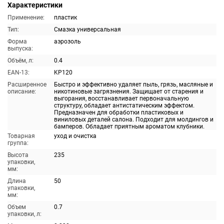
Характеристики
Применение:
пластик
Тип:
Смазка универсальная
Форма
аэрозоль
выпуска:
Объём, л:
0.4
EAN-13:
KP120
Расширенное
Быстро и эффективно удаляет пыль, грязь, масляные и
описание:
никотиновые загрязнения. Защищает от старения и
выгорания, восстанавливает первоначальную
структуру, обладает антистатическим эффектом.
Предназначен для обработки пластиковых и
виниловых деталей салона. Подходит для молдингов и
бамперов. Обладает приятным ароматом клубники.
Товарная
уход и очистка
группа:
Высота
235
упаковки,
мм:
Длина
50
упаковки,
мм:
Объем
0.7
упаковки, л: