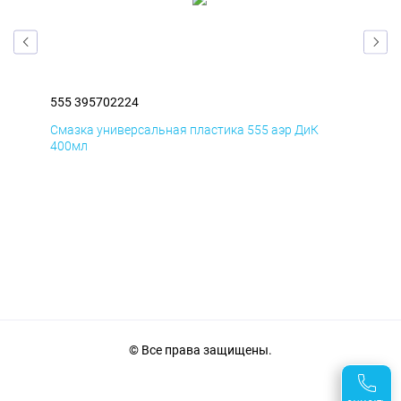
555 395702224
555
Смазка универсальная пластика 555 аэр ДиК
Сма
400мл
40
© Все права защищены.