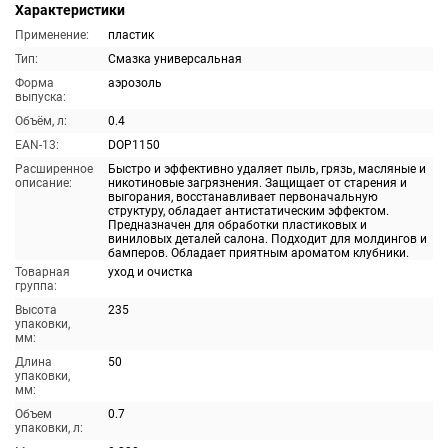
Характеристики
Применение:
пластик
Тип:
Смазка универсальная
Форма
аэрозоль
выпуска:
Объём, л:
0.4
EAN-13:
DOP1150
Расширенное
Быстро и эффективно удаляет пыль, грязь, масляные и
описание:
никотиновые загрязнения. Защищает от старения и
выгорания, восстанавливает первоначальную
структуру, обладает антистатическим эффектом.
Предназначен для обработки пластиковых и
виниловых деталей салона. Подходит для молдингов и
бамперов. Обладает приятным ароматом клубники.
Товарная
уход и очистка
группа:
Высота
235
упаковки,
мм:
Длина
50
упаковки,
мм:
Объем
0.7
упаковки, л: