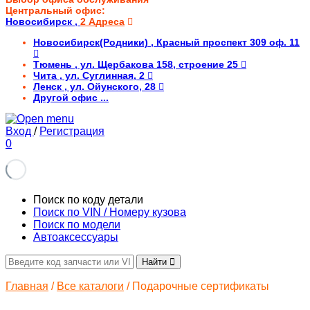
Центральный офис:
Новосибирск
,
2 Адреса
Новосибирск(Родники)
, Красный проспект 309 оф. 11
Тюмень
, ул. Щербакова 158, строение 25
Чита
, ул. Суглинная, 2
Ленск
, ул. Ойунского, 28
Другой офис
...
Вход
/
Регистрация
0
Поиск по коду детали
Поиск по VIN / Номеру кузова
Поиск по модели
Автоаксессуары
Найти
Главная
/
Все каталоги
/ Подарочные сертификаты