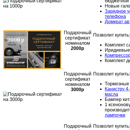
бюджетной 
Новые гал
Зарядное у
телефона
Домкрат а
Подарочный
Позволит купить:
сертификат
номиналом
Комплект с
2000р
Иридиевые 
Компрессо
Комплект д
Подарочный
Позволит купить:
сертификат
Тормозные 
номиналом
Канистру 4-
3000р
масла
Бампер кит
1 ксенонов
производит
лампочки
П
одарочный
Позволит купить: