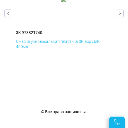
3K 973821740
3K 
Смазка универсальная пластика 3K аэр ДиК
Сма
400мл
40
© Все права защищены.