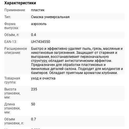
Характеристики
Применение:
пластик
Тип:
Смазка универсальная
Форма
аэрозоль
выпуска:
Объём, л:
0.4
EAN-13:
UH7434550
Расширенное
Быстро и эффективно удаляет пыль, грязь, масляные и
описание:
никотиновые загрязнения. Защищает от старения и
выгорания, восстанавливает первоначальную
структуру, обладает антистатическим эффектом.
Предназначен для обработки пластиковых и
виниловых деталей салона. Подходит для молдингов и
бамперов. Обладает приятным ароматом клубники.
Товарная
уход и очистка
группа:
Высота
235
упаковки,
мм:
Длина
50
упаковки,
мм:
Объем
0.7
упаковки, л: