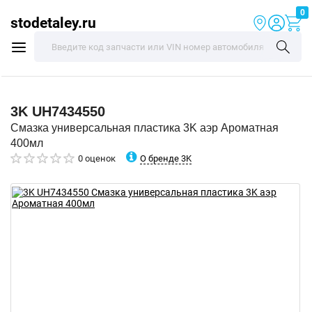
0
stodetaley.ru
3K
UH7434550
Смазка универсальная пластика 3K аэр Ароматная
400мл
О бренде 3K
0 оценок