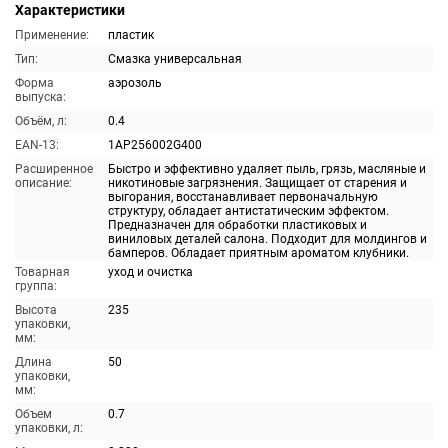
Характеристики
Применение:
пластик
Тип:
Смазка универсальная
Форма
аэрозоль
выпуска:
Объём, л:
0.4
EAN-13:
1AP256002G400
Расширенное
Быстро и эффективно удаляет пыль, грязь, масляные и
описание:
никотиновые загрязнения. Защищает от старения и
выгорания, восстанавливает первоначальную
структуру, обладает антистатическим эффектом.
Предназначен для обработки пластиковых и
виниловых деталей салона. Подходит для молдингов и
бамперов. Обладает приятным ароматом клубники.
Товарная
уход и очистка
группа:
Высота
235
упаковки,
мм:
Длина
50
упаковки,
мм:
Объем
0.7
упаковки, л: