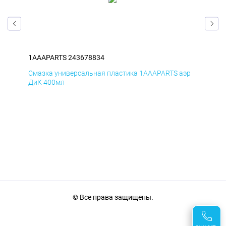
1AAAPARTS 243678834
1AA
эр
Смазка универсальная пластика 1AAAPARTS аэр
Сма
ДиК 400мл
ПхВ
© Все права защищены.