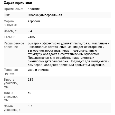
Характеристики
Применение:
пластик
Тип:
Смазка универсальная
Форма
аэрозоль
выпуска:
Объём, л:
0.4
EAN-13:
7485
Расширенное
Быстро и эффективно удаляет пыль, грязь, масляные и
описание:
никотиновые загрязнения. Защищает от старения и
выгорания, восстанавливает первоначальную
структуру, обладает антистатическим эффектом.
Предназначен для обработки пластиковых и
виниловых деталей салона. Подходит для молдингов и
бамперов. Обладает приятным ароматом клубники.
Товарная
уход и очистка
группа:
Высота
235
упаковки,
мм:
Длина
50
упаковки,
мм:
Объем
0.7
упаковки, л: