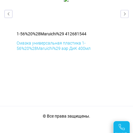
1-56%20%28Maruichi%29 412681544
1-5
Смазка универсальная пластика 1-
Сма
56%20%28Maruichi%29 аэр ДиК 400мл
56%
© Все права защищены.