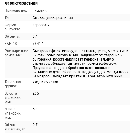
Характеристики
Применение:
пластик
Тип:
Смазка универсальная
Форма
аэрозоль
выпуска:
Объём, л:
0.4
EAN-13:
73417
Расширенное
Быстро и эффективно удаляет пыль, грязь, масляные и
описание:
никотиновые загрязнения. Защищает от старения и
выгорания, восстанавливает первоначальную
структуру, обладает антистатическим эффектом.
Предназначен для обработки пластиковых и
виниловых деталей салона. Подходит для молдингов и
бамперов. Обладает приятным ароматом клубники.
Товарная
уход и очистка
группа:
Высота
235
упаковки,
мм:
Длина
50
упаковки,
мм:
Объем
0.7
упаковки, л: