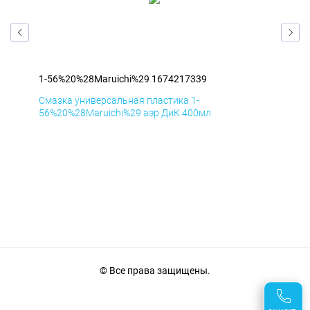
1-56%20%28Maruichi%29 1674217339
1-5
Смазка универсальная пластика 1-
Сма
56%20%28Maruichi%29 аэр ДиК 400мл
56%
© Все права защищены.