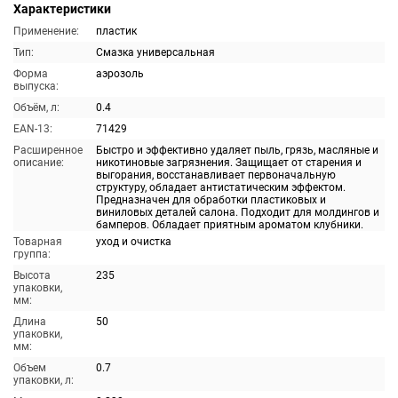
Характеристики
Применение:
пластик
Тип:
Смазка универсальная
Форма
аэрозоль
выпуска:
Объём, л:
0.4
EAN-13:
71429
Расширенное
Быстро и эффективно удаляет пыль, грязь, масляные и
описание:
никотиновые загрязнения. Защищает от старения и
выгорания, восстанавливает первоначальную
структуру, обладает антистатическим эффектом.
Предназначен для обработки пластиковых и
виниловых деталей салона. Подходит для молдингов и
бамперов. Обладает приятным ароматом клубники.
Товарная
уход и очистка
группа:
Высота
235
упаковки,
мм:
Длина
50
упаковки,
мм:
Объем
0.7
упаковки, л: