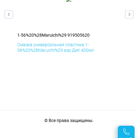
1-56%20%28Maruichi%29 919505620
1-5
Смазка универсальная пластика 1-
Сма
56%20%28Maruichi%29 аэр ДиК 400мл
56%
© Все права защищены.