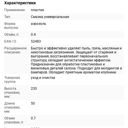
Характеристики
Применение:
пластик
Тип:
Смазка универсальная
Форма
аэрозоль
выпуска:
Объём, л:
0.4
EAN-13:
52483
Расширенное
Быстро и эффективно удаляет пыль, грязь, масляные и
описание:
никотиновые загрязнения. Защищает от старения и
выгорания, восстанавливает первоначальную
структуру, обладает антистатическим эффектом.
Предназначен для обработки пластиковых и
виниловых деталей салона. Подходит для молдингов и
бамперов. Обладает приятным ароматом клубники.
Товарная
уход и очистка
группа:
Высота
235
упаковки,
мм:
Длина
50
упаковки,
мм:
Объем
0.7
упаковки, л: