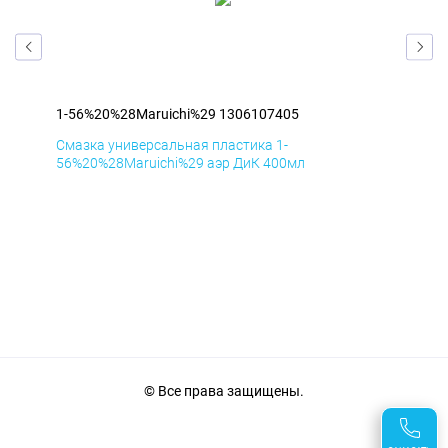
1-56%20%28Maruichi%29 1306107405
1-5
Смазка универсальная пластика 1-
Сма
56%20%28Maruichi%29 аэр ДиК 400мл
56%
© Все права защищены.