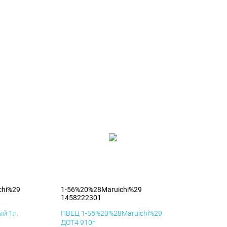
chi%29
1-56%20%28Maruichi%29
1458222301
й 1л.
ПВЕЦ 1-56%20%28Maruichi%29
ДОТ4 910г