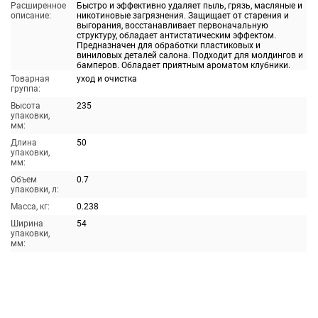
Расширенное
Быстро и эффективно удаляет пыль, грязь, масляные и
описание:
никотиновые загрязнения. Защищает от старения и
выгорания, восстанавливает первоначальную
структуру, обладает антистатическим эффектом.
Предназначен для обработки пластиковых и
виниловых деталей салона. Подходит для молдингов и
бамперов. Обладает приятным ароматом клубники.
Товарная
уход и очистка
группа:
Высота
235
упаковки,
мм:
Длина
50
упаковки,
мм:
Объем
0.7
упаковки, л:
Масса, кг:
0.238
Ширина
54
упаковки,
мм: