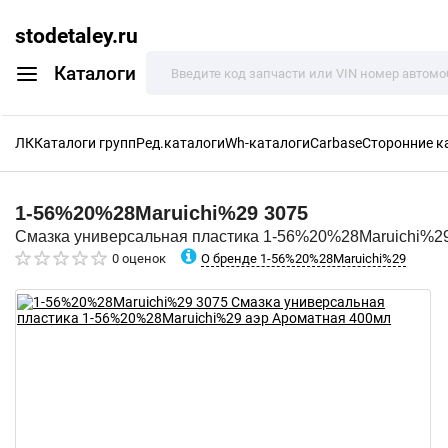
stodetaley.ru
Каталоги
ЛК
Каталоги групп
Ред.каталоги
Wh-каталоги
Carbase
Сторонние к
1-56%20%28Maruichi%29
3075
Смазка универсальная пластика 1-56%20%28Maruichi%2
О бренде 1-56%20%28Maruichi%29
0 оценок