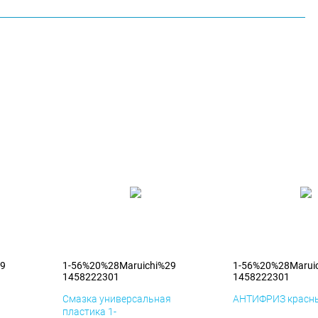
29
1-56%20%28Maruichi%29
1-56%20%28Marui
1458222301
1458222301
я
Смазка универсальная
АНТИФРИЗ красны
пластика 1-