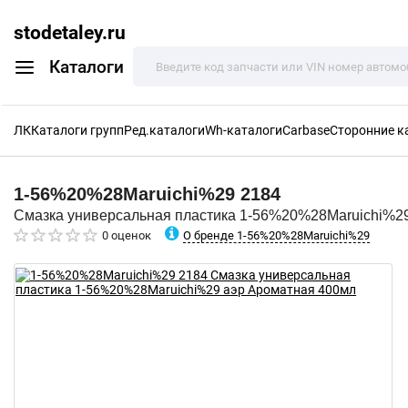
stodetaley.ru
Каталоги
ЛК
Каталоги групп
Ред.каталоги
Wh-каталоги
Carbase
Сторонние к
1-56%20%28Maruichi%29
2184
Смазка универсальная пластика 1-56%20%28Maruichi%2
О бренде 1-56%20%28Maruichi%29
0 оценок