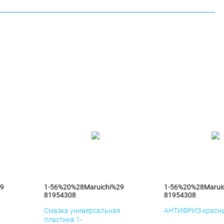
29
1-56%20%28Maruichi%29
1-56%20%28Marui
81954308
81954308
я
Смазка универсальная
АНТИФРИЗ красны
пластика 1-