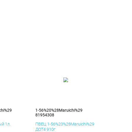
chi%29
1-56%20%28Maruichi%29
81954308
й 1л.
ПВЕЦ 1-56%20%28Maruichi%29
ДОТ4 910г