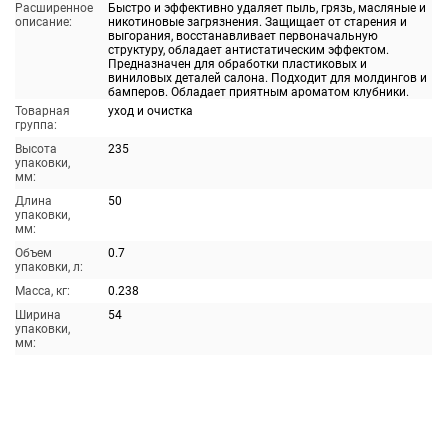
Расширенное
Быстро и эффективно удаляет пыль, грязь, масляные и
описание:
никотиновые загрязнения. Защищает от старения и
выгорания, восстанавливает первоначальную
структуру, обладает антистатическим эффектом.
Предназначен для обработки пластиковых и
виниловых деталей салона. Подходит для молдингов и
бамперов. Обладает приятным ароматом клубники.
Товарная
уход и очистка
группа:
Высота
235
упаковки,
мм:
Длина
50
упаковки,
мм:
Объем
0.7
упаковки, л:
Масса, кг:
0.238
Ширина
54
упаковки,
мм: