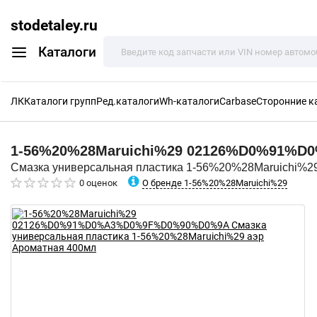
stodetaley.ru
Каталоги
ЛК
Каталоги групп
Ред.каталоги
Wh-каталоги
Carbase
Сторонние к
1-56%20%28Maruichi%29
02126%D0%91%D
Смазка универсальная пластика 1-56%20%28Maruichi%2
О бренде 1-56%20%28Maruichi%29
0 оценок