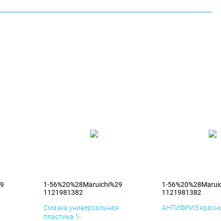
29
1-56%20%28Maruichi%29
1-56%20%28Marui
1121981382
1121981382
я
Смазка универсальная
АНТИФРИЗ красны
пластика 1-