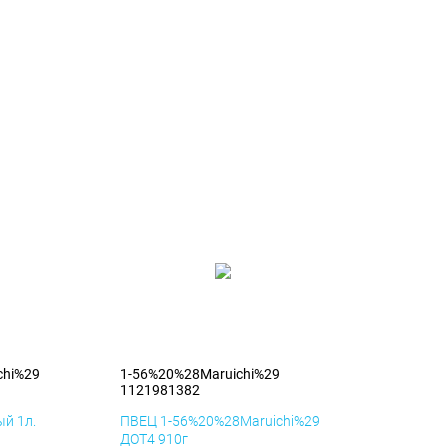
chi%29
1-56%20%28Maruichi%29
1121981382
й 1л.
ПВЕЦ 1-56%20%28Maruichi%29
ДОТ4 910г