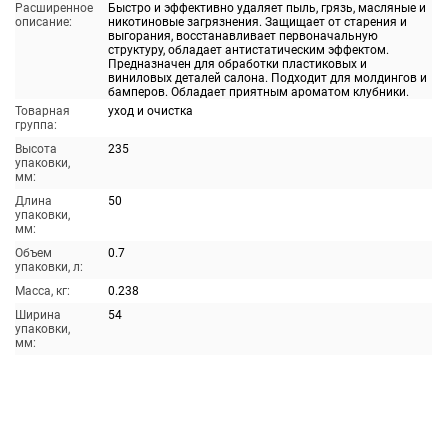
Расширенное
Быстро и эффективно удаляет пыль, грязь, масляные и
описание:
никотиновые загрязнения. Защищает от старения и
выгорания, восстанавливает первоначальную
структуру, обладает антистатическим эффектом.
Предназначен для обработки пластиковых и
виниловых деталей салона. Подходит для молдингов и
бамперов. Обладает приятным ароматом клубники.
Товарная
уход и очистка
группа:
Высота
235
упаковки,
мм:
Длина
50
упаковки,
мм:
Объем
0.7
упаковки, л:
Масса, кг:
0.238
Ширина
54
упаковки,
мм: