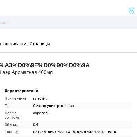
аталоги
Формы
Страницы
0%A3%D0%9F%D0%90%D0%9A
9 аэр Ароматная 400мл
Характеристики
Применение:
пластик
Тип:
Смазка универсальная
Форма
аэрозоль
выпуска:
Объём, л:
0.4
EAN-13:
02126%D0%91%D0%A3%D0%9F%D0%90%D0%9A